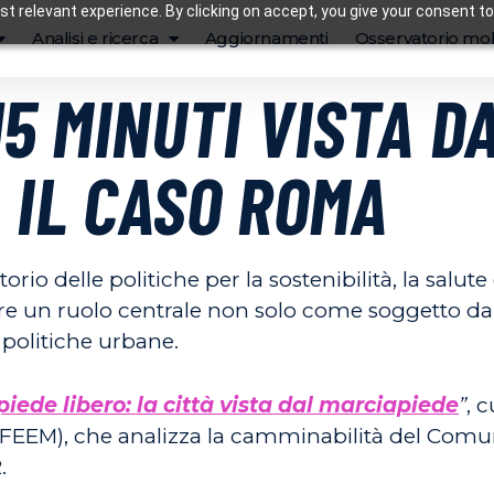
t relevant experience. By clicking on accept, you give your consent to
Analisi e ricerca
Aggiornamenti
Osservatorio mob
15 MINUTI VISTA D
 IL CASO ROMA
orio delle politiche per la sostenibilità, la salute 
ere un ruolo centrale non solo come soggetto d
e politiche urbane.
piede libero: la città vista dal marciapiede
”
, 
 (FEEM), che analizza la camminabilità del Com
.