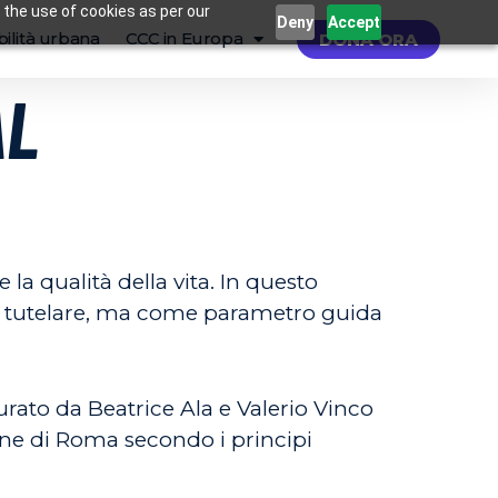
 the use of cookies as per our
Deny
Accept
ilità urbana
CCC in Europa
DONA ORA
AL
e la qualità della vita. In questo
a tutelare, ma come parametro guida
curato da Beatrice Ala e Valerio Vinco
une di Roma secondo i principi