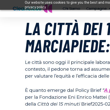
Our website uses cookies to give you the best and mos
privacy policy.
Chi Siamo
Campagne
LA CITTÀ DEI 
MARCIAPIEDE:
Le città sono oggi il principale laborat
contesto, il pedone torna ad assum
per valutare l’equità e l’efficacia dell
È quanto emerge dal Policy Brief
“
A 
per la Fondazione Eni Enrico Mattei
della
Città dei 15 minuti
Brief2025-02