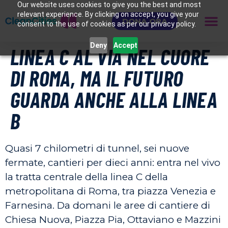
Our website uses cookies to give you the best and most
relevant experience. By clicking on accept, you give your
DONA ORA
consent to the use of cookies as per our privacy policy.
Deny
Accept
LINEA C AL VIA NEL CUORE
DI ROMA, MA IL FUTURO
GUARDA ANCHE ALLA LINEA
B
Quasi 7 chilometri di tunnel, sei nuove
fermate, cantieri per dieci anni: entra nel vivo
la tratta centrale della linea C della
metropolitana di Roma, tra piazza Venezia e
Farnesina. Da domani le aree di cantiere di
Chiesa Nuova, Piazza Pia, Ottaviano e Mazzini