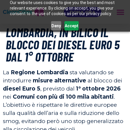
Our website uses cookies to give you the best and most
relevant experience. By clicking on accept, you give your
DONA ORA
consent to the use of cookies as per our privacy policy.
Deny
Accept
LOMBARDIA, IN BILICO IL
BLOCCO DEI DIESEL EURO 5
DAL 1° OTTOBRE
La
Regione Lombardia
sta valutando se
introdurre
misure alternative
al blocco dei
diesel Euro 5
, previsto dal
1° ottobre 2026
nei
Comuni con più di 100 mila abitanti
.
L’obiettivo è rispettare le direttive europee
sulla qualità dell’aria e sulla riduzione dello
smog, evitando però uno stop generalizzato
alla circolazione dei veicoli.