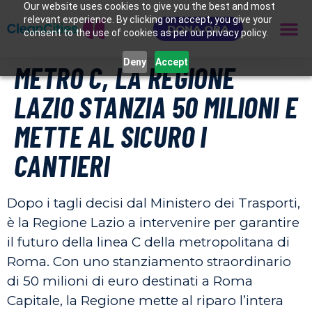
Our website uses cookies to give you the best and most
relevant experience. By clicking on accept, you give your
DONA ORA
consent to the use of cookies as per our privacy policy.
Deny
Accept
METRO C, LA REGIONE
LAZIO STANZIA 50 MILIONI E
METTE AL SICURO I
CANTIERI
Dopo i tagli decisi dal Ministero dei Trasporti,
è la Regione Lazio a intervenire per garantire
il futuro della linea C della metropolitana di
Roma. Con uno stanziamento straordinario
di 50 milioni di euro destinati a Roma
Capitale, la Regione mette al riparo l’intera