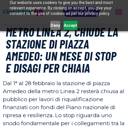
Our website uses cookies to give you the best and most
relevant experience. By clicking on accept, you give your
DONA ORA
consent to the use of cookies as per our privacy policy.
Deny
Accept
METRO LINEA 2, CHIUDE LA
STAZIONE DI PIAZZA
AMEDEO: UN MESE DI STOP
E DISAGI PER CHIAIA
Dal 1° al 28 febbraio la stazione di piazza
Amedeo della metro Linea 2 resterà chiusa al
pubblico per lavori di riqualificazione
finanziati con fondi del Piano nazionale di
ripresa e resilienza. Lo stop riguarda uno
snodo fondamentale per i collegamenti tra la