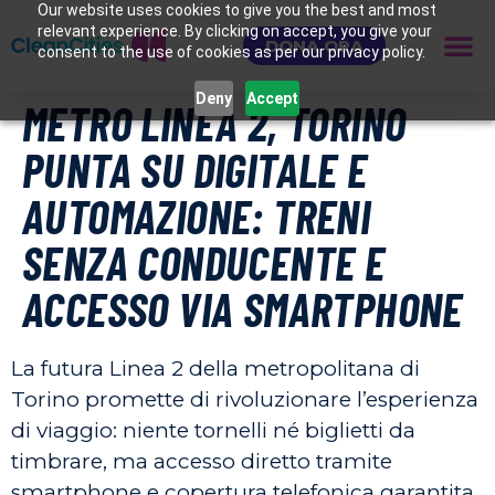
Our website uses cookies to give you the best and most
relevant experience. By clicking on accept, you give your
DONA ORA
consent to the use of cookies as per our privacy policy.
Deny
Accept
METRO LINEA 2, TORINO
PUNTA SU DIGITALE E
AUTOMAZIONE: TRENI
SENZA CONDUCENTE E
ACCESSO VIA SMARTPHONE
La futura Linea 2 della metropolitana di
Torino promette di rivoluzionare l’esperienza
di viaggio: niente tornelli né biglietti da
timbrare, ma accesso diretto tramite
smartphone e copertura telefonica garantita