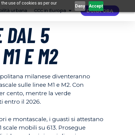
 the use of cookies as per our
Deny
Accept
ilità urbana
CCC in Europa
DONA ORA
 DAL 5
 M1 E M2
tropolitana milanese diventeranno
ascale sulle linee M1 e M2. Con
 per cento, mentre la verde
i entro il 2026.
ori e montascale, i guasti si attestano
 21 scale mobili su 613. Prosegue