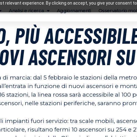
t relevant experience. By clicking on accept, you give your consent to
Analisi e ricerca
Aggiornamenti
Osservatorio mob
, PIÙ ACCESSIBILE
OVI ASCENSORI SU
a di marcia: dal 5 febbraio le stazioni della me
all’entrata in funzione di nuovi ascensori e mont
16 stazioni, la linea rossa sarà accessibile al 100
scensori, nelle stazioni periferiche, saranno pront
impianti fuori servizio: tra scale mobili, ascens
n particolare, risultano fermi 10 ascensori su 254 e