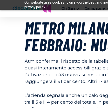
Our website uses cookies to give you the best and mos
privacy policy.
Chi Siamo
Campagne
METRO MILANO
FEBBRAIO: NU
Atm conferma il rispetto della tabell
quasi interamente accessibili grazie 
l’attivazione di 43 nuovi ascensori in 
raggiungerà il 91 per cento. Altri 17 a
L’azienda segnala anche un calo degli 
tra il 3 e il 4 per cento del totale. I