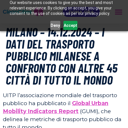
Our website uses cookies to give you the best and most
relevant experience. By clicking on accept, you give your
DONA ORA
consent to the use of cookies as per our privacy policy.
Deny
Accept
MILANO – 14.12.2024 – I
DATI DEL TRASPORTO
PUBBLICO MILANESE A
CONFRONTO CON ALTRE 45
CITTÀ DI TUTTO IL MONDO
UITP l’associazione mondiale del trasporto
pubblico ha pubblicato il
Global Urban
Mobility Indicators Report
(GUMI), che
delinea le metriche di trasporto pubblico da
tutto il mondo.