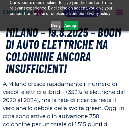
Our website uses cookies to give you the best and most
relevant experience. By clicking on accept, you give your
DONA ORA
consent to the use of cookies as per our privacy policy.
Deny
Accept
MILANO – 19.8.2025 – BOOM
DI AUTO ELETTRICHE MA
COLONNINE ANCORA
INSUFFICIENTI
A Milano cresce rapidamente il numero di
veicoli elettrici e ibridi (+352% le elettriche dal
2020 al 2024), ma la rete di ricarica resta il
vero anello debole della svolta green. Oggi in
città sono attive o in attivazione 758
colonnine per un totale di 1.515 punti di