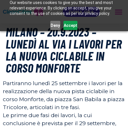
Our website uses cookies to give you the best and most
relevant experience. By clicking on accept, you give your
DONA ORA
consent to the use of cookies as per our privacy policy.
Deny
Accept
MILANO – 20.9.2023 –
LUNEDÌ AL VIA I LAVORI PER
LA NUOVA CICLABILE IN
CORSO MONFORTE
Partiranno lunedì 25 settembre i lavori per la
realizzazione della nuova pista ciclabile in
corso Monforte, da piazza San Babila a piazza
Tricolore, articolati in tre fasi.
Le prime due fasi dei lavori, la cui
conclusione è prevista per il 29 settembre,