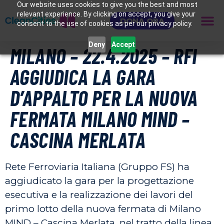
Our website uses cookies to give you the best and most
relevant experience. By clicking on accept, you give your
DONA ORA
consent to the use of cookies as per our privacy policy.
Deny
Accept
MILANO – 22.4.2025 – RFI
AGGIUDICA LA GARA
D’APPALTO PER LA NUOVA
FERMATA MILANO MIND –
CASCINA MERLATA
Rete Ferroviaria Italiana (Gruppo FS) ha
aggiudicato la gara per la progettazione
esecutiva e la realizzazione dei lavori del
primo lotto della nuova fermata di Milano
MIND – Cascina Merlata, nel tratto della linea