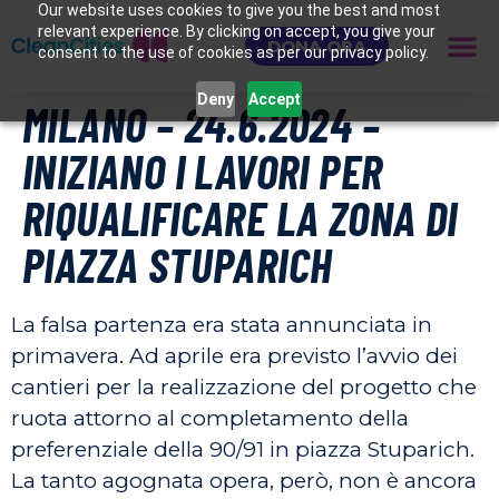
Our website uses cookies to give you the best and most
relevant experience. By clicking on accept, you give your
DONA ORA
consent to the use of cookies as per our privacy policy.
Deny
Accept
MILANO – 24.6.2024 –
INIZIANO I LAVORI PER
RIQUALIFICARE LA ZONA DI
PIAZZA STUPARICH
La falsa partenza era stata annunciata in
primavera. Ad aprile era previsto l’avvio dei
cantieri per la realizzazione del progetto che
ruota attorno al completamento della
preferenziale della 90/91 in piazza Stuparich.
La tanto agognata opera, però, non è ancora