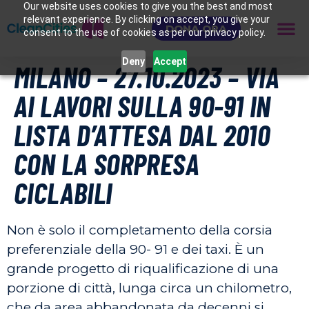
Our website uses cookies to give you the best and most
relevant experience. By clicking on accept, you give your
DONA ORA
consent to the use of cookies as per our privacy policy.
Deny
Accept
MILANO – 27.10.2023 – VIA
AI LAVORI SULLA 90-91 IN
LISTA D’ATTESA DAL 2010
CON LA SORPRESA
CICLABILI
Non è solo il completamento della corsia
preferenziale della 90- 91 e dei taxi. È un
grande progetto di riqualificazione di una
porzione di città, lunga circa un chilometro,
che da area abbandonata da decenni si