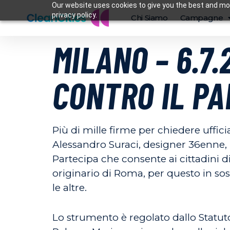
Our website uses cookies to give you the best and mos
privacy policy.
Chi Siamo
Campagne
MILANO – 6.7.
CONTRO IL PA
Più di mille firme per chiedere uffic
Alessandro Suraci, designer 36enne, i
Partecipa che consente ai cittadini d
originario di Roma, per questo in so
le altre.
Lo strumento è regolato dallo Statuto