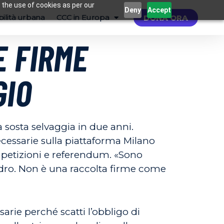
 the use of cookies as per our
Deny
Accept
ilità urbana
CCC in Europa
DONA ORA
E FIRME
GIO
 sosta selvaggia in due anni.
ecessarie sulla piattaforma Milano
e petizioni e referendum. «Sono
ndro. Non è una raccolta firme come
arie perché scatti l’obbligo di