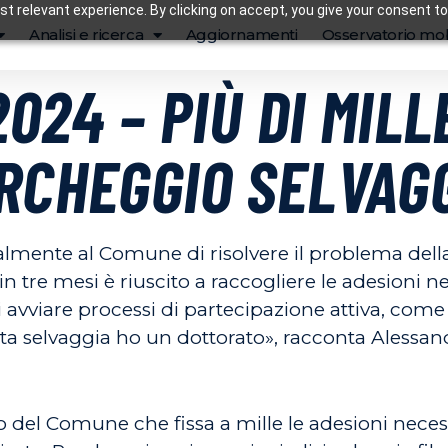
t relevant experience. By clicking on accept, you give your consent to
Analisi e ricerca
Aggiornamenti
Osservatorio mob
2024 – PIÙ DI MILL
RCHEGGIO SELVAG
ialmente al Comune di risolvere il problema della
n tre mesi è riuscito a raccogliere le adesioni n
i avviare processi di partecipazione attiva, com
sta selvaggia ho un dottorato», racconta Alessa
 del Comune che fissa a mille le adesioni necess