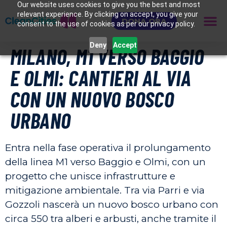
Our website uses cookies to give you the best and most
relevant experience. By clicking on accept, you give your
DONA ORA
consent to the use of cookies as per our privacy policy.
Deny
Accept
MILANO, M1 VERSO BAGGIO
E OLMI: CANTIERI AL VIA
CON UN NUOVO BOSCO
URBANO
Entra nella fase operativa il prolungamento
della linea M1 verso Baggio e Olmi, con un
progetto che unisce infrastrutture e
mitigazione ambientale. Tra via Parri e via
Gozzoli nascerà un nuovo bosco urbano con
circa 550 tra alberi e arbusti, anche tramite il