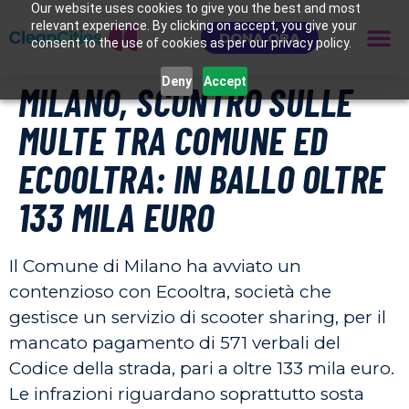
Our website uses cookies to give you the best and most
relevant experience. By clicking on accept, you give your
DONA ORA
consent to the use of cookies as per our privacy policy.
Deny
Accept
MILANO, SCONTRO SULLE
MULTE TRA COMUNE ED
ECOOLTRA: IN BALLO OLTRE
133 MILA EURO
Il Comune di Milano ha avviato un
contenzioso con Ecooltra, società che
gestisce un servizio di scooter sharing, per il
mancato pagamento di 571 verbali del
Codice della strada, pari a oltre 133 mila euro.
Le infrazioni riguardano soprattutto sosta