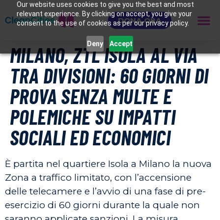
Our website uses cookies to give you the best and most
relevant experience. By clicking on accept, you give your
DONA ORA
consent to the use of cookies as per our privacy policy.
Deny
Accept
MILANO, ZTL ISOLA AL VIA
TRA DIVISIONI: 60 GIORNI DI
PROVA SENZA MULTE E
POLEMICHE SU IMPATTI
SOCIALI ED ECONOMICI
È partita nel quartiere Isola a Milano la nuova
Zona a traffico limitato, con l’accensione
delle telecamere e l’avvio di una fase di pre-
esercizio di 60 giorni durante la quale non
saranno applicate sanzioni. La misura