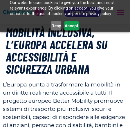
Our website uses cookies to give you the best and most
relevant experience. By clicking on accept, you give your
DONA ORA
consent to the use of cookies as per our privacy policy.
Deny
Accept
MOBILITÀ INCLUSIVA,
L’EUROPA ACCELERA SU
ACCESSIBILITÀ E
SICUREZZA URBANA
L’Europa punta a trasformare la mobilità in
un diritto realmente accessibile a tutti. Il
progetto europeo Better Mobility promuove
sistemi di trasporto più inclusivi, sicuri e
sostenibili, capaci di rispondere alle esigenze
di anziani, persone con disabilità, bambini e