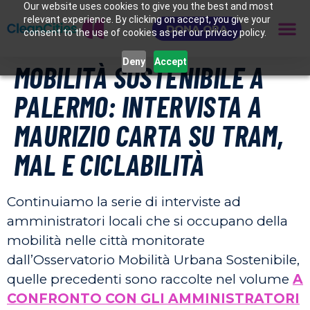
Our website uses cookies to give you the best and most
relevant experience. By clicking on accept, you give your
DONA ORA
consent to the use of cookies as per our privacy policy.
Deny
Accept
MOBILITÀ SOSTENIBILE A
PALERMO: INTERVISTA A
MAURIZIO CARTA SU TRAM,
MAL E CICLABILITÀ
Continuiamo la serie di interviste ad
amministratori locali che si occupano della
mobilità nelle città monitorate
dall’Osservatorio Mobilità Urbana Sostenibile,
quelle precedenti sono raccolte nel volume
A
CONFRONTO CON GLI AMMINISTRATORI