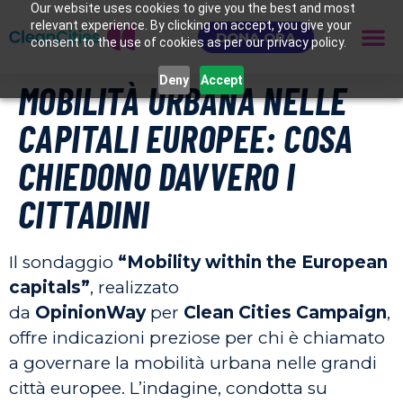
Our website uses cookies to give you the best and most
relevant experience. By clicking on accept, you give your
DONA ORA
consent to the use of cookies as per our privacy policy.
Deny
Accept
MOBILITÀ URBANA NELLE
CAPITALI EUROPEE: COSA
CHIEDONO DAVVERO I
CITTADINI
Il sondaggio
“Mobility within the European
capitals”
, realizzato
da
OpinionWay
per
Clean Cities Campaign
,
offre indicazioni preziose per chi è chiamato
a governare la mobilità urbana nelle grandi
città europee. L’indagine, condotta su