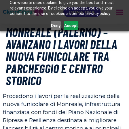
Our website uses cookies to give you the best and most
relevant experience. By clicking on accept, you give your
DONA ORA
consent to the use of cookies as per our privacy policy.
Deny
Accept
MONREALE (PALERMO) –
AVANZANO I LAVORI DELLA
NUOVA FUNICOLARE TRA
PARCHEGGIO E CENTRO
STORICO
Procedono i lavori per la realizzazione della
nuova funicolare di Monreale, infrastruttura
finanziata con fondi del Piano Nazionale di
Ripresa e Resilienza destinata a migliorare
l’accessibilità al centro storico e ai principali