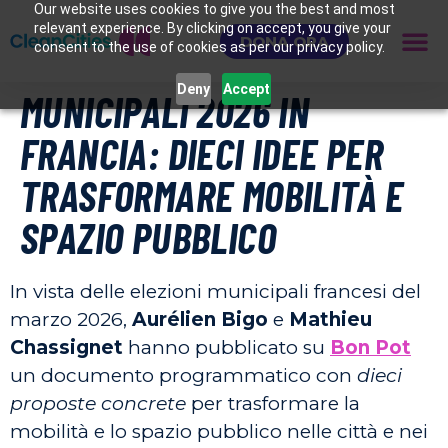
Our website uses cookies to give you the best and most
relevant experience. By clicking on accept, you give your
DONA ORA
consent to the use of cookies as per our privacy policy.
Deny
Accept
MUNICIPALI 2026 IN
FRANCIA: DIECI IDEE PER
TRASFORMARE MOBILITÀ E
SPAZIO PUBBLICO
In vista delle elezioni municipali francesi del
marzo 2026,
Aurélien Bigo
e
Mathieu
Chassignet
hanno pubblicato su
Bon Pot
un documento programmatico con
dieci
proposte concrete
per trasformare la
mobilità e lo spazio pubblico nelle città e nei