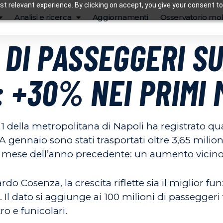
t relevant experience. By clicking on accept, you give your consent to
Analisi e ricerca
Aggiornamenti
Osservatorio mob
 DI PASSEGGERI SU
 +30% NEI PRIMI 
1 della metropolitana di Napoli ha registrato qua
A gennaio sono stati trasportati oltre 3,65 milioni
un mese dell’anno precedente: un aumento vicino
do Cosenza, la crescita riflette sia il miglior fu
tà. Il dato si aggiunge ai 100 milioni di passeggeri
o e funicolari.