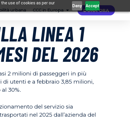
 the use of cookies as per our
Deny
Accept
ilità urbana
CCC in Europa
DONA ORA
LLA LINEA 1
MESI DEL 2026
si 2 milioni di passeggeri in più
 di utenti e a febbraio 3,85 milioni,
 al 30%.
nzionamento del servizio sia
 trasportati nel 2025 dall’azienda del