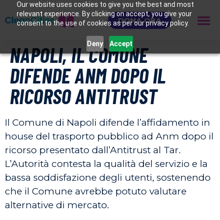
Our website uses cookies to give you the best and most
relevant experience. By clicking on accept, you give your
DONA ORA
consent to the use of cookies as per our privacy policy.
Deny
Accept
NAPOLI, IL COMUNE
DIFENDE ANM DOPO IL
RICORSO ANTITRUST
Il Comune di Napoli difende l’affidamento in
house del trasporto pubblico ad Anm dopo il
ricorso presentato dall’Antitrust al Tar.
L’Autorità contesta la qualità del servizio e la
bassa soddisfazione degli utenti, sostenendo
che il Comune avrebbe potuto valutare
alternative di mercato.