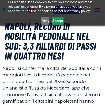
Our website uses cookies to give you the best and most
relevant experience. By clicking on accept, you give your
DONA ORA
consent to the use of cookies as per our privacy policy.
Deny
Accept
NAPOLI, RECORD DI
MOBILITÀ PEDONALE NEL
SUD: 3,3 MILIARDI DI PASSI
IN QUATTRO MESI
Napoli si conferma la città del Sud Italia con i
maggiori livelli di mobilità pedonale nei
primi quattro mesi del 2026. Secondo
un’analisi diffusa da Macadam, app che
promuove l’attività fisica attraverso sistemi di
gamification, i cittadini napoletani hanno