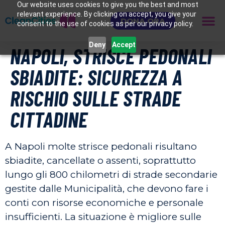
Our website uses cookies to give you the best and most
relevant experience. By clicking on accept, you give your
DONA ORA
consent to the use of cookies as per our privacy policy.
Deny
Accept
NAPOLI, STRISCE PEDONALI
SBIADITE: SICUREZZA A
RISCHIO SULLE STRADE
CITTADINE
A Napoli molte strisce pedonali risultano
sbiadite, cancellate o assenti, soprattutto
lungo gli 800 chilometri di strade secondarie
gestite dalle Municipalità, che devono fare i
conti con risorse economiche e personale
insufficienti. La situazione è migliore sulle