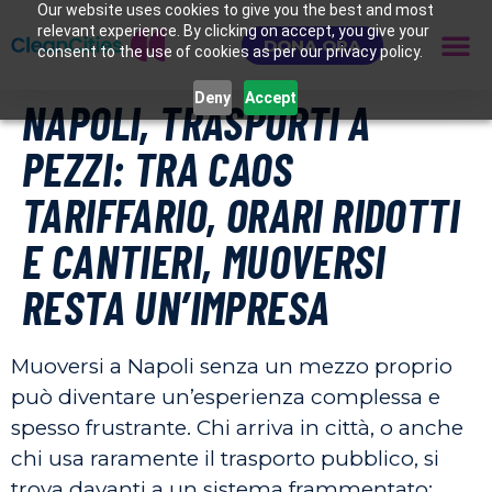
Our website uses cookies to give you the best and most
relevant experience. By clicking on accept, you give your
DONA ORA
consent to the use of cookies as per our privacy policy.
Deny
Accept
NAPOLI, TRASPORTI A
PEZZI: TRA CAOS
TARIFFARIO, ORARI RIDOTTI
E CANTIERI, MUOVERSI
RESTA UN’IMPRESA
Muoversi a Napoli senza un mezzo proprio
può diventare un’esperienza complessa e
spesso frustrante. Chi arriva in città, o anche
chi usa raramente il trasporto pubblico, si
trova davanti a un sistema frammentato: