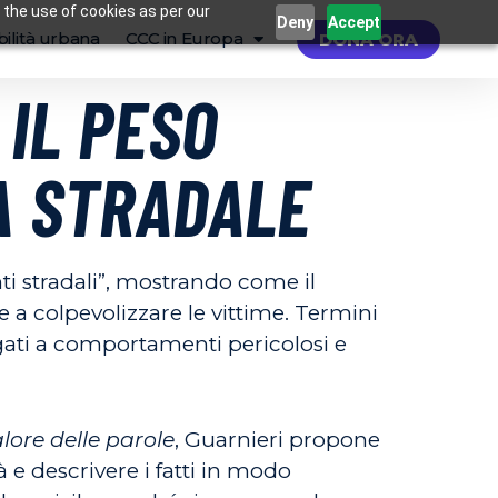
 the use of cookies as per our
Deny
Accept
ilità urbana
CCC in Europa
DONA ORA
 IL PESO
A STRADALE
ti stradali”, mostrando come il
 a colpevolizzare le vittime. Termini
egati a comportamenti pericolosi e
alore delle parole
, Guarnieri propone
à e descrivere i fatti in modo