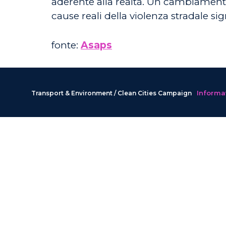
aderente alla realtà. Un cambiamento 
cause reali della violenza stradale si
fonte:
Asaps
Informat
Transport & Environment / Clean Cities Campaign