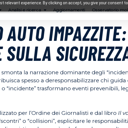
t relevant experience. By clicking on accept, you give your consent to
Analisi e ricerca
Aggiornamenti
Osservatorio mob
 AUTO IMPAZZITE:
E SULLA SICUREZZ
i smonta la narrazione dominante degli “inciden
ibuisca spesso a deresponsabilizzare chi guida e
” o “incidente” trasformano eventi prevenibili, l
izzato per l’Ordine dei Giornalisti e dal libro
Il v
ontri” o “collisioni”, esplicitare le responsabilit