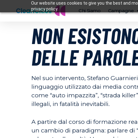
Our website uses cookies to give you the best and mos
privacy policy.
Chi Siamo
Campagne
NON ESISTONO
DELLE PAROL
Nel suo intervento, Stefano Guarnier
linguaggio utilizzato dai media contr
come “auto impazzita”, “strada killer
illegali, in fatalità inevitabili.
A partire dal corso di formazione real
un cambio di paradigma: parlare di “sc