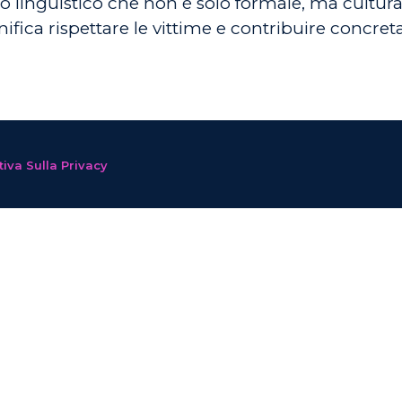
linguistico che non è solo formale, ma culturale
gnifica rispettare le vittime e contribuire concre
iva Sulla Privacy