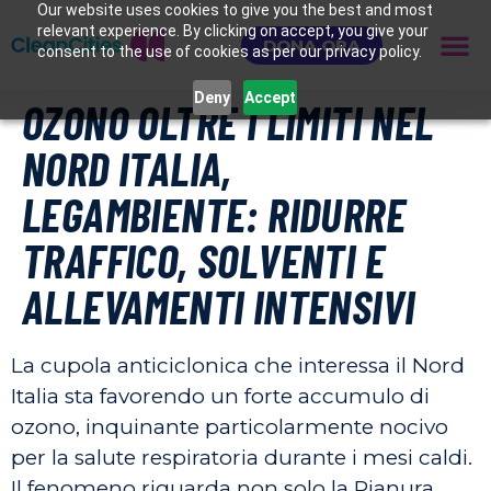
Our website uses cookies to give you the best and most
relevant experience. By clicking on accept, you give your
DONA ORA
consent to the use of cookies as per our privacy policy.
Deny
Accept
OZONO OLTRE I LIMITI NEL
NORD ITALIA,
LEGAMBIENTE: RIDURRE
TRAFFICO, SOLVENTI E
ALLEVAMENTI INTENSIVI
La cupola anticiclonica che interessa il Nord
Italia sta favorendo un forte accumulo di
ozono, inquinante particolarmente nocivo
per la salute respiratoria durante i mesi caldi.
Il fenomeno riguarda non solo la Pianura