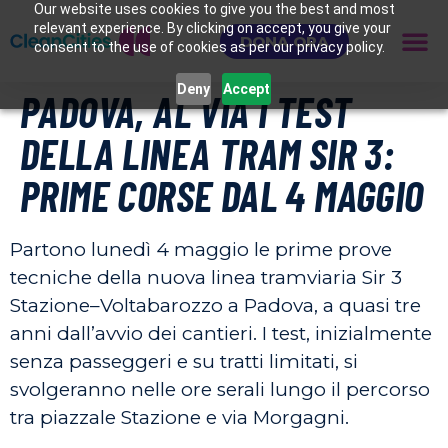
Our website uses cookies to give you the best and most
relevant experience. By clicking on accept, you give your
DONA ORA
consent to the use of cookies as per our privacy policy.
Deny
Accept
PADOVA, AL VIA I TEST
DELLA LINEA TRAM SIR 3:
PRIME CORSE DAL 4 MAGGIO
Partono lunedì 4 maggio le prime prove
tecniche della nuova linea tramviaria Sir 3
Stazione–Voltabarozzo a Padova, a quasi tre
anni dall’avvio dei cantieri. I test, inizialmente
senza passeggeri e su tratti limitati, si
svolgeranno nelle ore serali lungo il percorso
tra piazzale Stazione e via Morgagni.