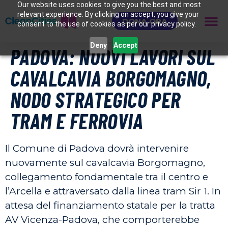
Our website uses cookies to give you the best and most
relevant experience. By clicking on accept, you give your
DONA ORA
consent to the use of cookies as per our privacy policy.
Deny
Accept
PADOVA: NUOVI LAVORI SUL
CAVALCAVIA BORGOMAGNO,
NODO STRATEGICO PER
TRAM E FERROVIA
Il Comune di Padova dovrà intervenire
nuovamente sul cavalcavia Borgomagno,
collegamento fondamentale tra il centro e
l’Arcella e attraversato dalla linea tram Sir 1. In
attesa del finanziamento statale per la tratta
AV Vicenza-Padova, che comporterebbe