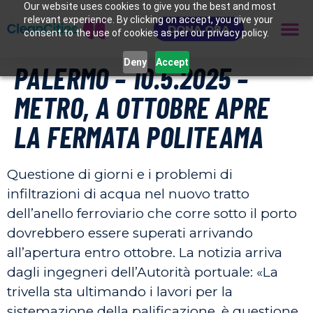
Our website uses cookies to give you the best and most
relevant experience. By clicking on accept, you give your
DONA ORA
consent to the use of cookies as per our privacy policy.
Deny
Accept
PALERMO – 10.5.2025 –
METRO, A OTTOBRE APRE
LA FERMATA POLITEAMA
Questione di giorni e i problemi di
infiltrazioni di acqua nel nuovo tratto
dell’anello ferroviario che corre sotto il porto
dovrebbero essere superati arrivando
all’apertura entro ottobre. La notizia arriva
dagli ingegneri dell’Autorità portuale: «La
trivella sta ultimando i lavori per la
sistemazione della palificazione, è questione