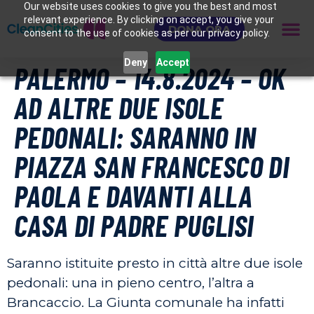
Our website uses cookies to give you the best and most
relevant experience. By clicking on accept, you give your
DONA ORA
consent to the use of cookies as per our privacy policy.
Deny
Accept
PALERMO – 14.8.2024 – OK
AD ALTRE DUE ISOLE
PEDONALI: SARANNO IN
PIAZZA SAN FRANCESCO DI
PAOLA E DAVANTI ALLA
CASA DI PADRE PUGLISI
Saranno istituite presto in città altre due isole
pedonali: una in pieno centro, l’altra a
Brancaccio. La Giunta comunale ha infatti