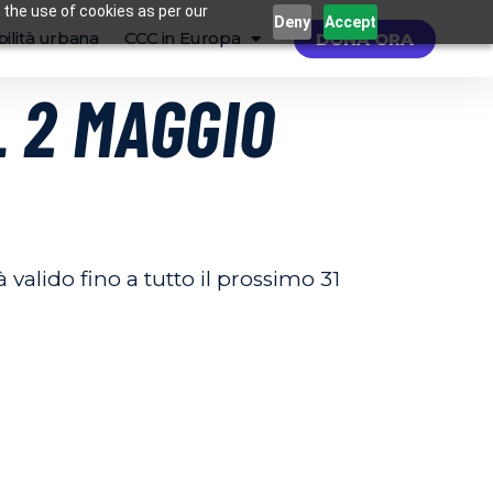
 the use of cookies as per our
Deny
Accept
ilità urbana
CCC in Europa
DONA ORA
L 2 MAGGIO
rà valido fino a tutto il prossimo
31