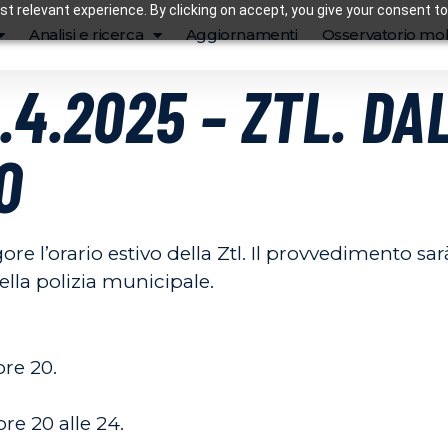
t relevant experience. By clicking on accept, you give your consent to
Analisi e ricerca
Aggiornamenti
Osservatorio mob
.4.2025 – ZTL. DA
O
ore l’orario estivo della Ztl. Il provvedimento sa
lla polizia municipale.
 ore 20
.
ore 20 alle 24.