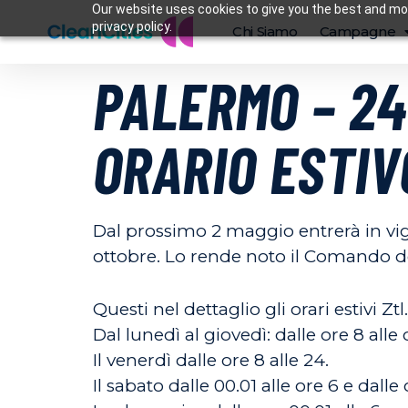
Our website uses cookies to give you the best and mos
privacy policy.
Chi Siamo
Campagne
PALERMO – 24
ORARIO ESTIV
Dal prossimo
2 maggio
entrerà in vig
ottobre
. Lo rende noto il Comando de
Questi nel dettaglio gli orari estivi Ztl.
Dal lunedì al giovedì
: dalle ore 8
alle
Il venerdì dalle ore 8 alle 24.
Il sabato dalle 00.01
alle ore 6
e dalle 