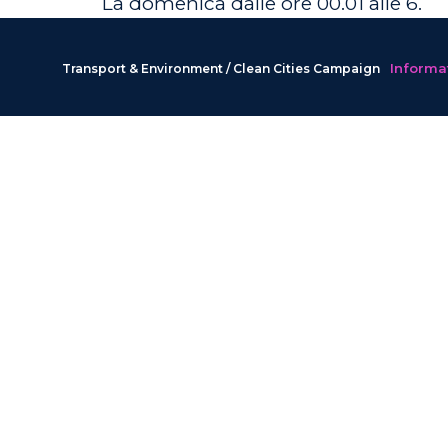
La domenica dalle ore 00.01
alle 6
.
Informat
Transport & Environment / Clean Cities Campaign