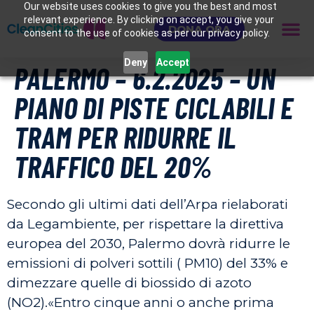
Our website uses cookies to give you the best and most
relevant experience. By clicking on accept, you give your
DONA ORA
consent to the use of cookies as per our privacy policy.
Deny
Accept
PALERMO – 6.2.2025 – UN
PIANO DI PISTE CICLABILI E
TRAM PER RIDURRE IL
TRAFFICO DEL 20%
Secondo gli ultimi dati dell’Arpa rielaborati
da Legambiente, per rispettare la direttiva
europea del 2030, Palermo dovrà ridurre le
emissioni di polveri sottili ( PM10) del 33% e
dimezzare quelle di biossido di azoto
(NO2).«Entro cinque anni o anche prima