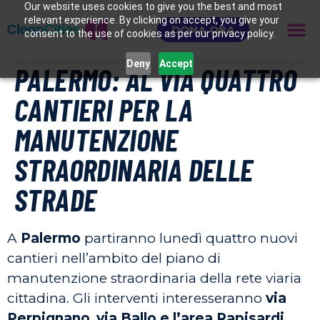
Our website uses cookies to give you the best and most
relevant experience. By clicking on accept, you give your
DONA ORA
consent to the use of cookies as per our privacy policy.
Deny
Accept
PALERMO: AL VIA QUATTRO
CANTIERI PER LA
MANUTENZIONE
STRAORDINARIA DELLE
STRADE
A
Palermo
partiranno lunedì quattro nuovi
cantieri nell’ambito del piano di
manutenzione straordinaria della rete viaria
cittadina. Gli interventi interesseranno
via
Perpignano
,
via Ballo e l’area Rapisardi
,