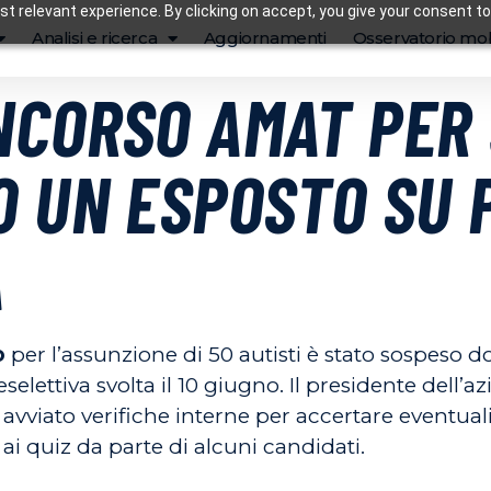
t relevant experience. By clicking on accept, you give your consent to
Analisi e ricerca
Aggiornamenti
Osservatorio mob
CORSO AMAT PER 
O UN ESPOSTO SU
À
o
per l’assunzione di 50 autisti è stato sospeso 
selettiva svolta il 10 giugno. Il presidente dell’a
avviato verifiche interne per accertare eventuali
 ai quiz da parte di alcuni candidati.