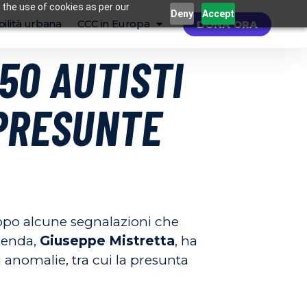
 the use of cookies as per our
Deny
Accept
ilità urbana
CCC in Europa
DONA ORA
50 AUTISTI
 PRESUNTE
dopo alcune segnalazioni che
zienda,
Giuseppe Mistretta
, ha
 anomalie, tra cui la presunta