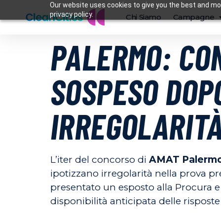
Our website uses cookies to give you the best and mos
privacy policy.
Chi Siamo
Campagne
PALERMO: CON
SOSPESO DOP
IRREGOLARIT
L’iter del concorso di
AMAT Palerm
ipotizzano irregolarità nella prova pre
presentato un esposto alla Procura e 
disponibilità anticipata delle risposte