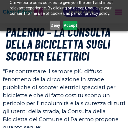
Our website uses cookies to give you the best and most
relevant experience. By clicking on accept, you give your
DONA ORA
consent to the use of cookies as per our privacy policy.
Deny
Accept
PALERMO – LA CONSULTA
DELLA BICICLETTA SUGLI
SCOOTER ELETTRICI
“Per contrastare il sempre più diffuso
fenomeno della circolazione in strade
pubbliche di scooter elettrici spacciati per
biciclette e che di fatto costituiscono un
pericolo per l’incolumità e la sicurezza di tutti
gli utenti della strada, la Consulta della
Bicicletta del Comune di Palermo propone
quanto segue: