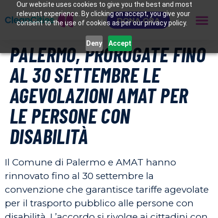
Our website uses cookies to give you the best and most
relevant experience. By clicking on accept, you give your
DONA ORA
consent to the use of cookies as per our privacy policy.
Deny
Accept
PALERMO, PROROGATE FINO
AL 30 SETTEMBRE LE
AGEVOLAZIONI AMAT PER
LE PERSONE CON
DISABILITÀ
Il Comune di Palermo e AMAT hanno
rinnovato fino al 30 settembre la
convenzione che garantisce tariffe agevolate
per il trasporto pubblico alle persone con
disabilità. L’accordo si rivolge ai cittadini con