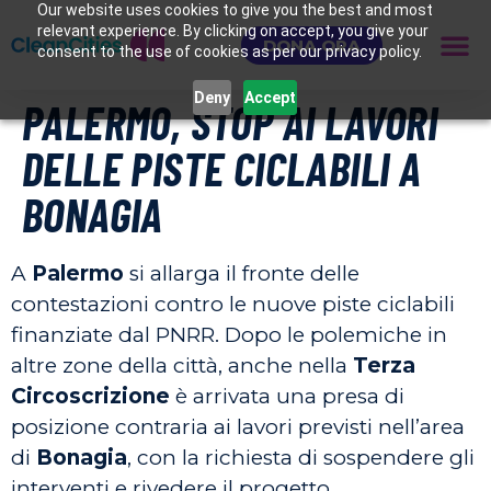
Our website uses cookies to give you the best and most
relevant experience. By clicking on accept, you give your
DONA ORA
consent to the use of cookies as per our privacy policy.
Deny
Accept
PALERMO, STOP AI LAVORI
DELLE PISTE CICLABILI A
BONAGIA
A
Palermo
si allarga il fronte delle
contestazioni contro le nuove piste ciclabili
finanziate dal PNRR. Dopo le polemiche in
altre zone della città, anche nella
Terza
Circoscrizione
è arrivata una presa di
posizione contraria ai lavori previsti nell’area
di
Bonagia
, con la richiesta di sospendere gli
interventi e rivedere il progetto.