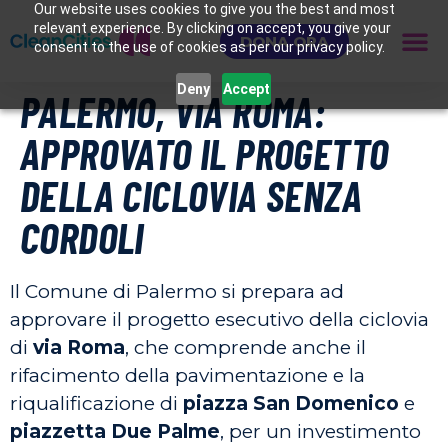
Our website uses cookies to give you the best and most
relevant experience. By clicking on accept, you give your
DONA ORA
consent to the use of cookies as per our privacy policy.
Deny
Accept
PALERMO, VIA ROMA:
APPROVATO IL PROGETTO
DELLA CICLOVIA SENZA
CORDOLI
Il Comune di Palermo si prepara ad
approvare il progetto esecutivo della ciclovia
di
via Roma
, che comprende anche il
rifacimento della pavimentazione e la
riqualificazione di
piazza San Domenico
e
piazzetta Due Palme
, per un investimento