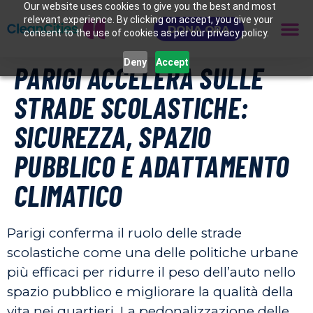
Our website uses cookies to give you the best and most
relevant experience. By clicking on accept, you give your
DONA ORA
consent to the use of cookies as per our privacy policy.
Deny
Accept
PARIGI ACCELERA SULLE
STRADE SCOLASTICHE:
SICUREZZA, SPAZIO
PUBBLICO E ADATTAMENTO
CLIMATICO
Parigi conferma il ruolo delle strade
scolastiche come una delle politiche urbane
più efficaci per ridurre il peso dell’auto nello
spazio pubblico e migliorare la qualità della
vita nei quartieri. La pedonalizzazione delle