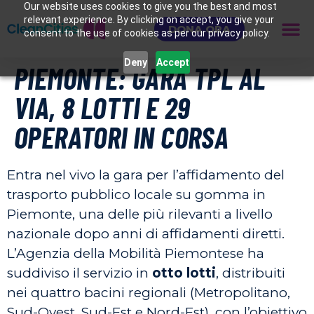
Our website uses cookies to give you the best and most
relevant experience. By clicking on accept, you give your
DONA ORA
consent to the use of cookies as per our privacy policy.
Deny
Accept
PIEMONTE: GARA TPL AL
VIA, 8 LOTTI E 29
OPERATORI IN CORSA
Entra nel vivo la gara per l’affidamento del
trasporto pubblico locale su gomma in
Piemonte, una delle più rilevanti a livello
nazionale dopo anni di affidamenti diretti.
L’Agenzia della Mobilità Piemontese ha
suddiviso il servizio in
otto lotti
, distribuiti
nei quattro bacini regionali (Metropolitano,
Sud-Ovest, Sud-Est e Nord-Est), con l’obiettivo