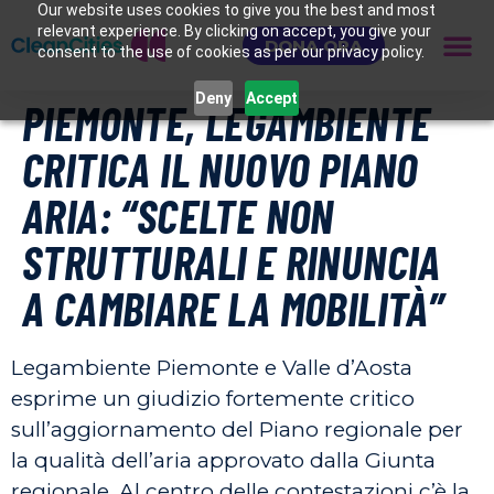
Our website uses cookies to give you the best and most
relevant experience. By clicking on accept, you give your
DONA ORA
consent to the use of cookies as per our privacy policy.
Deny
Accept
PIEMONTE, LEGAMBIENTE
CRITICA IL NUOVO PIANO
ARIA: “SCELTE NON
STRUTTURALI E RINUNCIA
A CAMBIARE LA MOBILITÀ”
Legambiente Piemonte e Valle d’Aosta
esprime un giudizio fortemente critico
sull’aggiornamento del Piano regionale per
la qualità dell’aria approvato dalla Giunta
regionale. Al centro delle contestazioni c’è la