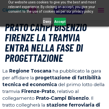
Our website uses cookies to give you the best and most
relevant experience. By clicking on accept, you give your
DONA ORA
consent to the use of cookies as per our privacy policy.
Deny
Accept
PRATO CAMPI BISENZIO
FIRENZE LA TRAMVIA
ENTRA NELLA FASE DI
PROGETTAZIONE
La
Regione Toscana
ha pubblicato la gara
per affidare la
progettazione di fattibilità
tecnica ed economica
del primo lotto della
tramvia
Firenze-Prato
, relativo al
collegamento
Prato-Campi Bisenzio
. Il
tratto collegherà la
stazione ferroviaria di