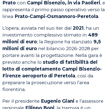
Prato
con
Campi Bisenzio, in via Paolieri
, e
rappresenta il primo passo operativo verso la
linea
Prato-Campi-Osmannoro-Peretola
.
L’opera, avviata nel suo iter dal
2021
, ha un
investimento complessivo stimato in
489
milioni di euro
; la Regione ha stanziato
9,5
milioni di euro
nel bilancio 2026-2028 per
portare avanti la progettazione. Nella gara è
previsto anche lo
studio di fattibilità del
lotto di completamento Campi Bisenzio-
Firenze aeroporto di Peretola
, così da
preparare la prosecuzione verso l’area
fiorentina.
Per il presidente
Eugenio Giani
e l’assessore
regionale
Filippo Boni
, la tramvia è un