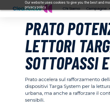
Our website uses cookies to give you the best and mos
privacy policy.
Chi Siamo
Campagne
PRATO POTEN
LETTORI TARG
SOTTOPASSI E
Prato accelera sul rafforzamento dell
dispositivi Targa System per la lettu
urbana, ma anche a rafforzare il contro
sensibili.