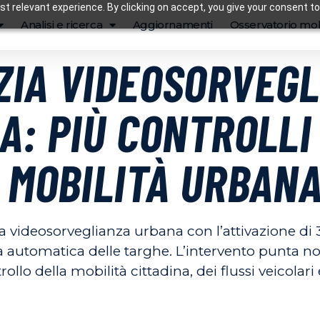
t relevant experience. By clicking on accept, you give your consent to
Analisi e ricerca
Aggiornamenti
Osservatorio mob
ZIA VIDEOSORVEGL
A: PIÙ CONTROLLI
 MOBILITÀ URBAN
a videosorveglianza urbana con l’attivazione di 
ra automatica delle targhe. L’intervento punta no
llo della mobilità cittadina, dei flussi veicolari 