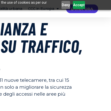
 the use of cookies as per our
Deny
Accept
ilità urbana
CCC in Europa
DONA ORA
IANZA E
 SU TRAFFICO,
A
31 nuove telecamere, tra cui 15
n solo a migliorare la sicurezza
e degli accessi nelle aree più