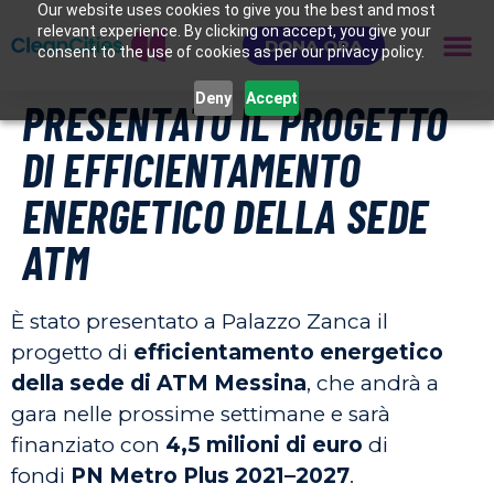
Our website uses cookies to give you the best and most
relevant experience. By clicking on accept, you give your
DONA ORA
consent to the use of cookies as per our privacy policy.
Deny
Accept
PRESENTATO IL PROGETTO
DI EFFICIENTAMENTO
ENERGETICO DELLA SEDE
ATM
È stato presentato a Palazzo Zanca il
progetto di
efficientamento energetico
della sede di ATM Messina
, che andrà a
gara nelle prossime settimane e sarà
finanziato con
4,5 milioni di euro
di
fondi
PN Metro Plus 2021–2027
.