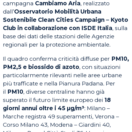
campagna
Cambiamo Aria
, realizzato
dall’
Osservatorio Mobilità Urbana
Sostenibile Clean Cities Campaign – Kyoto
Club in collaborazione con ISDE Italia
, sulla
base dei dati delle stazioni delle Agenzie
regionali per la protezione ambientale.
Il quadro conferma criticità diffuse per
PM10,
PM2,5 e biossido di azoto
, con situazioni
particolarmente rilevanti nelle aree urbane
più trafficate e nella Pianura Padana. Per
il
PM10
, diverse centraline hanno già
superato il futuro limite europeo dei
18
giorni annui oltre i 45 µg/m³
: Milano –
Marche registra 49 superamenti, Verona –
Corso Milano 43, Modena – Giardini 40,