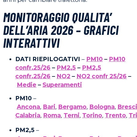
MONITORAGGIO QUALITA’
DELL’ARIA 202
6 – GRAFICI
INTERATTIVI
DATI RIEPILOGATIVI
–
PM10
–
PM10
confr.25/26
–
PM2,5
–
PM2,5
confr.25/26
–
NO2
–
NO2 confr 25/26
–
Medie
–
Superamenti
PM10
–
Ancona
,
Bari
,
Bergamo
,
Bologna
,
Bresc
Calabria
,
Roma
,
Terni
,
Torino
,
Trento
,
Tr
PM2,5
–