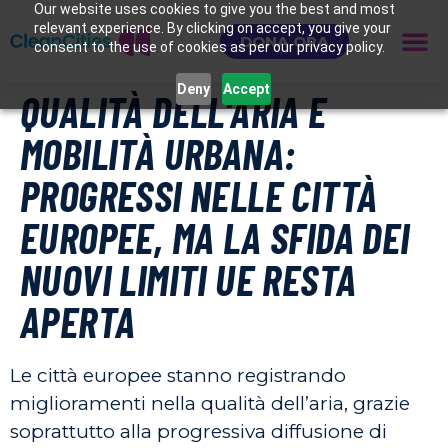
Our website uses cookies to give you the best and most
relevant experience. By clicking on accept, you give your
DONA ORA
consent to the use of cookies as per our privacy policy.
Deny
Accept
QUALITÀ DELL’ARIA E
MOBILITÀ URBANA:
PROGRESSI NELLE CITTÀ
EUROPEE, MA LA SFIDA DEI
NUOVI LIMITI UE RESTA
APERTA
Le città europee stanno registrando
miglioramenti nella qualità dell’aria, grazie
soprattutto alla progressiva diffusione di