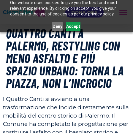
Our website uses cookies to give you the best and most
relevant experience. By clicking on accept, you give your
DONA ORA
consent to the use of cookies as per our privacy policy.
Deny
Accept
QUATTRO CANTI A
PALERMO, RESTYLING CON
MENO ASFALTO E PIÙ
SPAZIO URBANO: TORNA LA
PIAZZA, NON L’INCROCIO
I Quattro Canti si avviano a una
trasformazione che incide direttamente sulla
mobilità del centro storico di Palermo. Il
Comune ha completato la progettazione per
sostituire l’asfalto con il basolato storico e